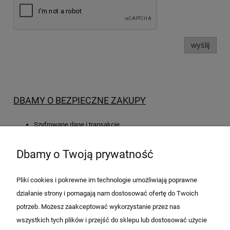
wyślij
DBAMY O BEZPIECZNE ZAKUPY
Szyfrowane dane i transakcje
Gwarantowany zwrot pieniędzy (30 dni na zwrot towaru)
Różne formy płatności
Dbamy o Twoją prywatność
Najlepsze firmy kurierskie
Sprawdzeni dostawcy oprogramowania
Pliki cookies i pokrewne im technologie umożliwiają poprawne
działanie strony i pomagają nam dostosować ofertę do Twoich
potrzeb. Możesz zaakceptować wykorzystanie przez nas
wszystkich tych plików i przejść do sklepu lub dostosować użycie