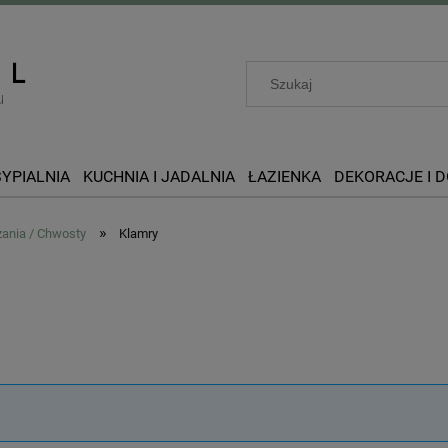
SYPIALNIA
KUCHNIA I JADALNIA
ŁAZIENKA
DEKORACJE I 
»
zania / Chwosty
Klamry