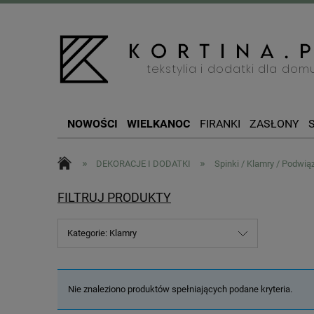
NOWOŚCI
WIELKANOC
FIRANKI
ZASŁONY
SZYCIE NA WYMIAR
BOŻE NARODZENIE
»
»
DEKORACJE I DODATKI
Spinki / Klamry / Podwią
FILTRUJ PRODUKTY
Kategorie: Klamry
Nie znaleziono produktów spełniających podane kryteria.