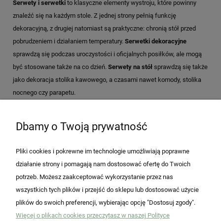
Serwety i serwetki
to klasyczne elementy wystroju, które powinny
znaleźć się na każdym stole. Z jednej strony pełnią funkcję
dekoracyjną, z drugiej natomiast są praktyczne: chronią stół przed
pobrudzeniem i działaniem temperatury.
Serwetki dekoracyjne
sprawdzą się podczas uroczystości i oficjalnych posiłków, ale mogą
być stosowane także na co dzień.
Serwety na stół
sprawdzą się także
jako dekoracja stolika kawowego, a czasami nawet komody, stolika
nocnego czy parapetu.
Dbamy o Twoją prywatność
Pliki cookies i pokrewne im technologie umożliwiają poprawne
działanie strony i pomagają nam dostosować ofertę do Twoich
potrzeb. Możesz zaakceptować wykorzystanie przez nas
wszystkich tych plików i przejść do sklepu lub dostosować użycie
plików do swoich preferencji, wybierając opcję "Dostosuj zgody".
Więcej o plikach cookies przeczytasz w naszej Polityce
Pomoc