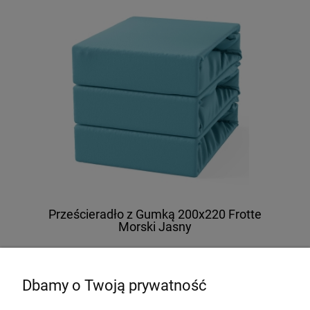
Prześcieradło z Gumką 200x220 Frotte
Morski Jasny
74,00 zł
Dbamy o Twoją prywatność