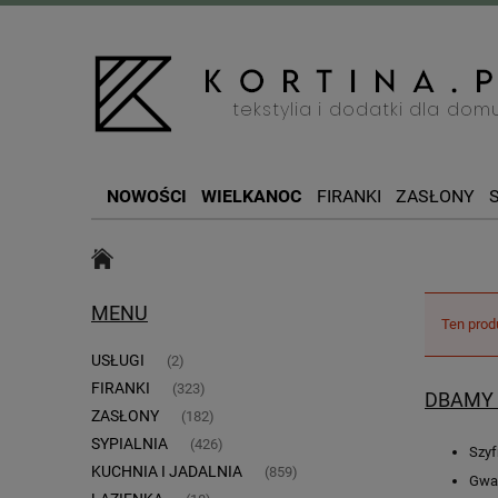
NOWOŚCI
WIELKANOC
FIRANKI
ZASŁONY
SZYCIE NA WYMIAR
BOŻE NARODZENIE
MENU
Ten prod
USŁUGI
(2)
FIRANKI
(323)
DBAMY 
ZASŁONY
(182)
SYPIALNIA
(426)
Szyf
KUCHNIA I JADALNIA
(859)
Gwar