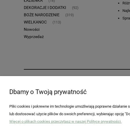
ŁAZIENKA
(18)
Różn
DEKORACJE I DODATKI
(92)
Najl
BOŻE NARODZENIE
(319)
Spr
WIELKANOC
(113)
Nowości
Wyprzedaż
Pomoc
Moje konto
Dbamy o Twoją prywatność
Regulaminy
Twoje zamówienia
Zwroty i reklamacje
Ustawienia konta
Pliki cookies i pokrewne im technologie umożliwiają poprawne działanie
Przechowalnia
lub dostosować użycie plików do swoich preferencji, wybierając opcję "Do
Więcej o plikach cookies przeczytasz w naszej Polityce prywatności.
Dokonaj zwrotu