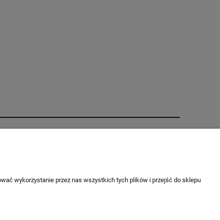
O nas
ci
Kontakt i dane firmy
O firmie
wać wykorzystanie przez nas wszystkich tych plików i przejść do sklepu