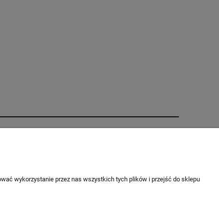
O nas
ci
Kontakt i dane firmy
O firmie
wać wykorzystanie przez nas wszystkich tych plików i przejść do sklepu