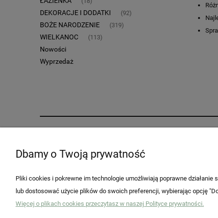
ŁAZIENKA
(18)
Różn
DEKORACJE I DODATKI
(92)
Najl
BOŻE NARODZENIE
(319)
Spr
WIELKANOC
(113)
Nowości
Wyprzedaż
Pomoc
Moje konto
Dbamy o Twoją prywatność
Regulaminy
Twoje zamówienia
Zwroty i reklamacje
Ustawienia konta
Pliki cookies i pokrewne im technologie umożliwiają poprawne działanie
Przechowalnia
lub dostosować użycie plików do swoich preferencji, wybierając opcję "Do
Więcej o plikach cookies przeczytasz w naszej Polityce prywatności.
Dokonaj zwrotu