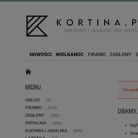
NOWOŚCI
WIELKANOC
FIRANKI
ZASŁONY
SZYCIE NA WYMIAR
BOŻE NARODZENIE
MENU
Ten prod
USŁUGI
(2)
FIRANKI
(318)
DBAMY 
ZASŁONY
(182)
SYPIALNIA
(426)
Szyf
KUCHNIA I JADALNIA
(859)
Gwar